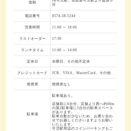
JR可児駅、名鉄新可児駅より徒歩５
道順
分
電話番号
0574-58-5244
営業時間
11:00 ～ 18:00
ラストオーダー
17:30
ランチタイム
11:00 ～ 14:00
定休日
水曜日、その他不定休
クレジットカード
JCB、VISA、MasterCard、その他
禁煙席
喫煙席なし
駐車場あり。
店舗前に6台分、店舗より西へ約60m
の第2駐車場に5台分の駐車スペース
があります。
駐車場
駐車台数が少ないため、お乗り合わ
せでお越しくださいますようお願い
いたします。
可児駅周辺のコインパーキングもご